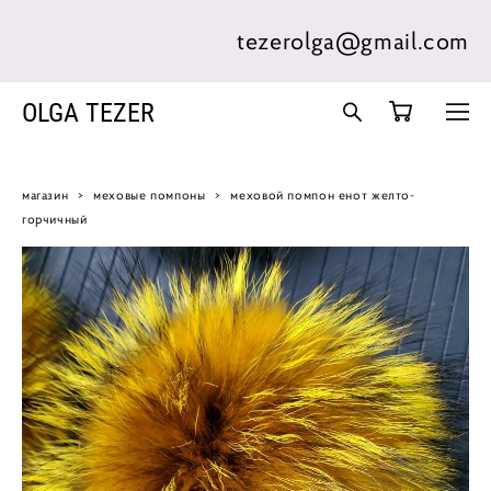
tezerolga@gmail.com
OLGA TEZER
магазин
>
меховые помпоны
>
меховой помпон енот желто-
горчичный