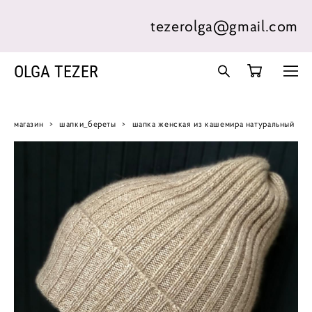
tezerolga@gmail.com
OLGA TEZER
магазин
>
шапки_береты
>
шапка женская из кашемира натуральный